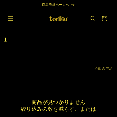
コンテン
商品詳細ページへ
ツに進む
カ
ー
ト
コ
1
レ
ク
シ
絞り込みと並び替え
0個の商品
ョ
ン
:
商品が見つかりません
絞り込みの数を減らす、または
すべて削除する